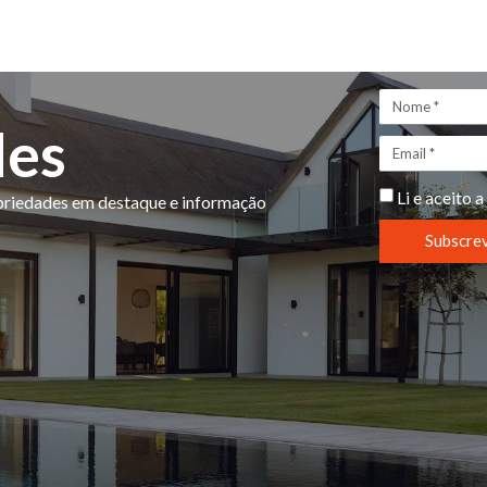
des
Li e aceito a
opriedades em destaque e informação
Subscre