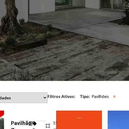
×
Filtros Ativos:
Tipo
:
Pavilhōes
---
Pavilhão
1520
㎡