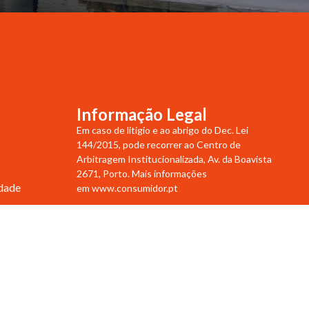
Informação Legal
Em caso de litigio e ao abrigo do Dec. Lei
144/2015, pode recorrer ao Centro de
Arbitragem Institucionalizada, Av. da Boavista
2671, Porto. Mais informações
idade
em
www.consumidor.pt
Intermediários de crédito habitação registado
no banco de Portugal com o número 0003517