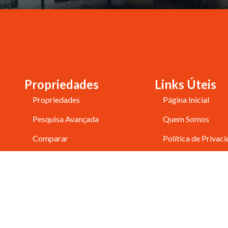
Propriedades
Links Úteis
Propriedades
Página Inicial
Pesquisa Avançada
Quem Somos
Comparar
Política de Privac
Favoritos
Contactos
Vender Imóvel