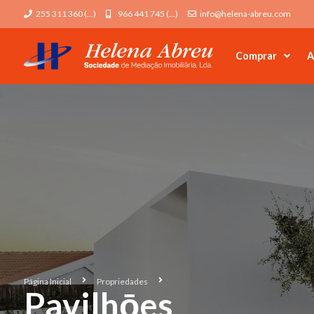
255 311 360 (...)
966 441 745 (...)
info@helena-abreu.com
Comprar
A
Página Inicial
Propriedades
Pavilhōes