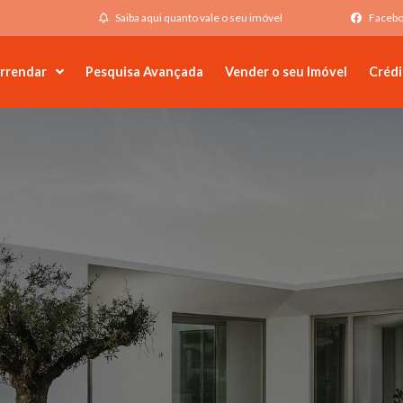
Saiba aqui quanto vale o seu imóvel
Faceb
rrendar
Pesquisa Avançada
Vender o seu Imóvel
Crédi