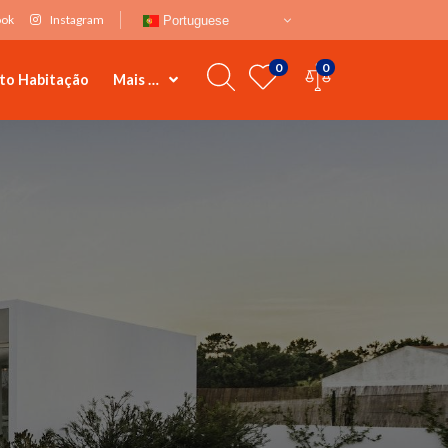
ook
Instagram
Portuguese
0
0
to Habitação
Mais …