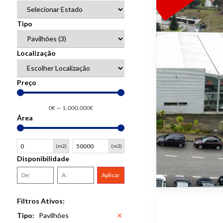
Tipo
Localização
Preço
0
€
—
1.000.000
€
Área
(m2)
(m2)
Disponibilidade
Aplicar
Filtros Ativos:
×
Tipo
:
Pavilhōes