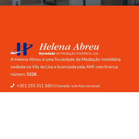
A Helena Abreu é uma Sociedade de Mediação Imobiliária
sediada na Vila da Lixa e licenciada pela
AMI com licença
número
5328.
+351 255 311 360
(Chamada rede fixa nacional)
+351 966 441 745
(Chamada rede móvel nacional)
info@helena-abreu.com