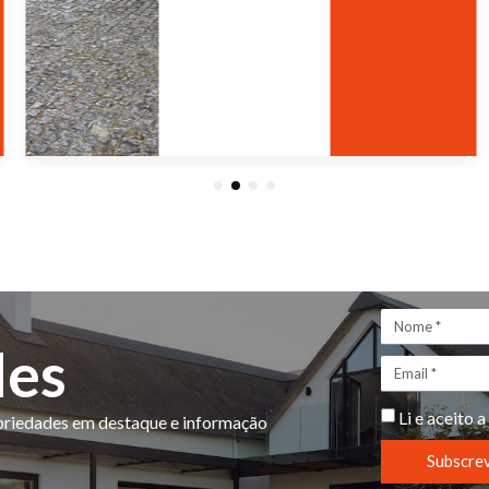
1
2
3
4
des
Li e aceito a
opriedades em destaque e informação
Subscre