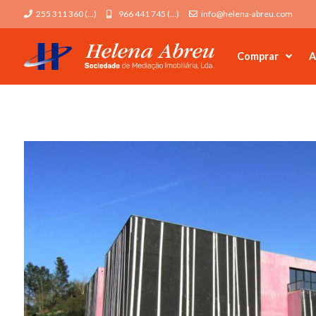
255 311 360 (...)
966 441 745 (...)
info@helena-abreu.com
Comprar
A