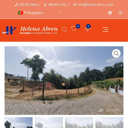
255 311 360 (...)
966 441 745 (...)
info@helena-abreu.com
Portuguese
0
0