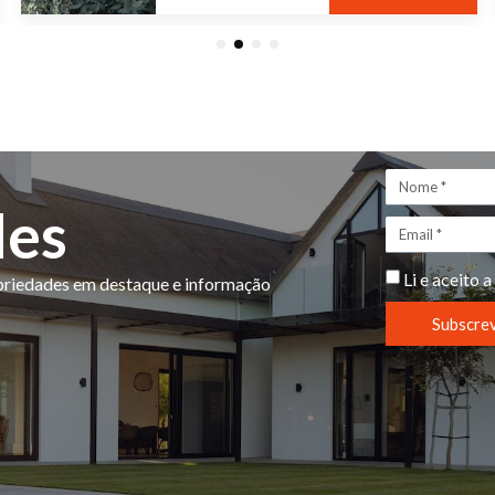
1
2
3
4
des
Li e aceito a
opriedades em destaque e informação
Subscre