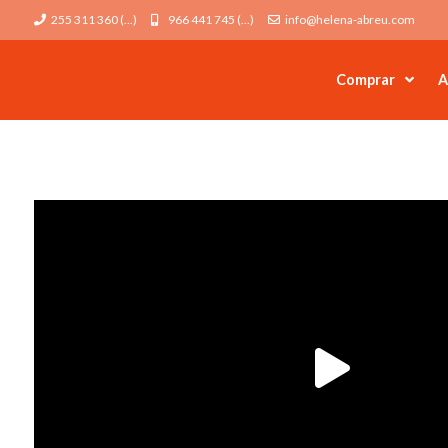
255 311 360 (...)
966 441 745 (...)
info@helena-abreu.com
Comprar
A