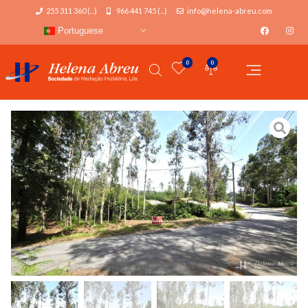
255 311 360 (...)
966 441 745 (...)
info@helena-abreu.com
Portuguese
0
0