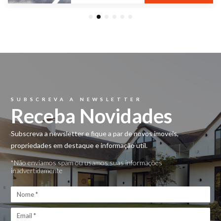
1
2
3
4
5
6
SUBSCREVA A NEWSLETTER
Receba Novidades
Subscreva a newsletter e fique a par de novos imoveis,
propriedades em destaque e informação util.
*Não enviamos spam ou usamos suas informações
inadvertidamente