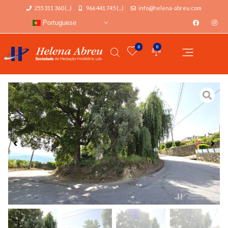
255 311 360 (...)
966 441 745 (...)
info@helena-abreu.com
Portuguese
0
0