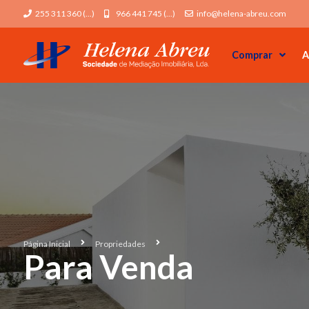
255 311 360 (...)
966 441 745 (...)
info@helena-abreu.com
Comprar
A
Página Inicial
Propriedades
Para Venda