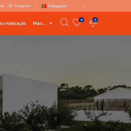
ook
Instagram
Portuguese
0
0
to Habitação
Mais …