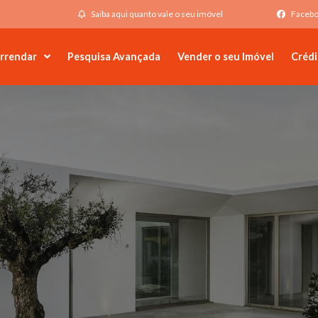
Saiba aqui quanto vale o seu imóvel
Faceb
rrendar
Pesquisa Avançada
Vender o seu Imóvel
Crédi