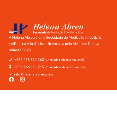
A Helena Abreu é uma Sociedade de Mediação Imobiliária
sediada na Vila da Lixa e licenciada pela
AMI com licença
número
5328.
+351 255 311 360
(Chamada rede fixa nacional)
+351 966 441 745
(Chamada rede móvel nacional)
info@helena-abreu.com