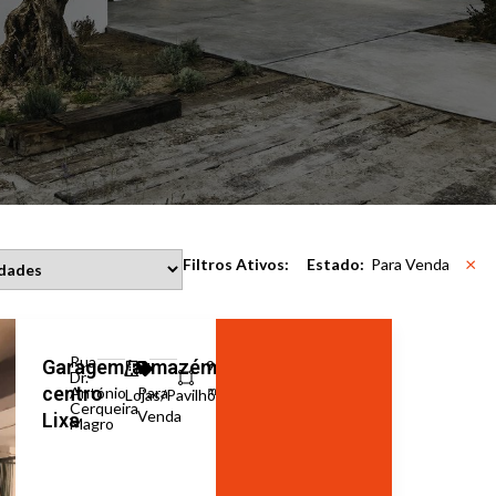
×
Filtros Ativos:
Estado
:
Para Venda
Rua
Garagem/armazém
94
Dr.
㎡
centro
António
Para
Lojas/Pavilhões/Armazéns
Cerqueira
Venda
Lixa
Magro