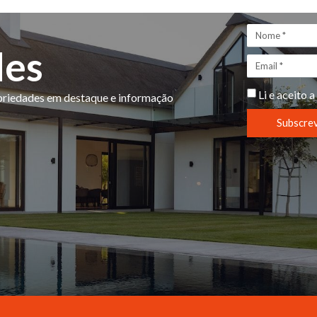
des
Li e aceito a
opriedades em destaque e informação
Subscre