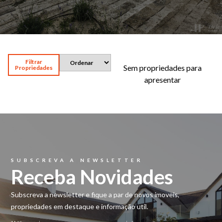
Selecionar opções
Quartos de Banho
Selecionar opções
Filtrar
Sem propriedades para
Propriedades
Garagens
apresentar
Selecionar opções
Área
(m2)
(m2)
Disponibilidade
Aplicar
SUBSCREVA A NEWSLETTER
Receba Novidades
Aplicar Filtros
Subscreva a newsletter e fique a par de novos imoveis,
propriedades em destaque e informação util.