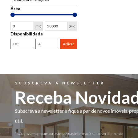
Área
(m2)
(m2)
Disponibilidade
Aplicar
SUBSCREVA A NEWSLETTER
Receba Novida
Subscreva a newsletter e fique a par de novos imoveis, pr
util.
*Não enviamos spam ou usamos suas informações inadvertidamente