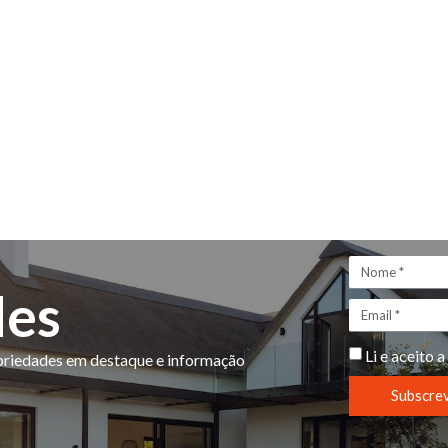
des
Li e aceito a
opriedades em destaque e informação
Subscre