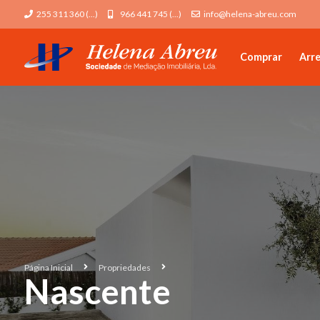
255 311 360 (...)
966 441 745 (...)
info@helena-abreu.com
Comprar
Arr
Página Inicial
Propriedades
Nascente