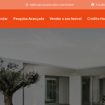
Saiba aqui quanto vale o seu imóvel
Faceb
endar
Pesquisa Avançada
Vender o seu Imóvel
Crédito Ha