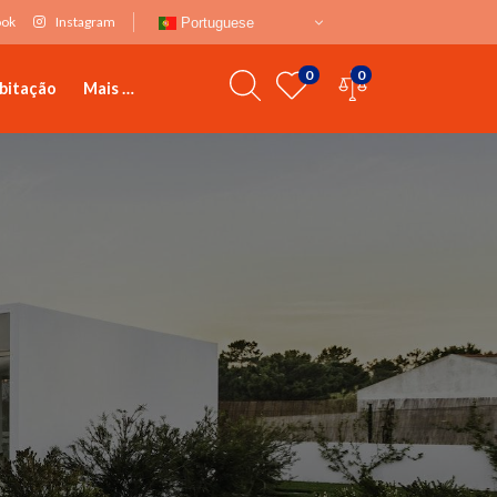
ook
Instagram
Portuguese
0
0
bitação
Mais …