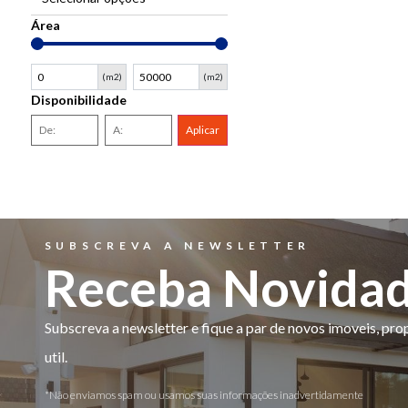
Área
(m2)
(m2)
Disponibilidade
Aplicar
SUBSCREVA A NEWSLETTER
Receba Novida
Subscreva a newsletter e fique a par de novos imoveis, pr
util.
*Não enviamos spam ou usamos suas informações inadvertidamente