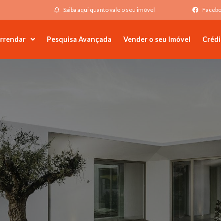
Saiba aqui quanto vale o seu imóvel
Faceb
rrendar
Pesquisa Avançada
Vender o seu Imóvel
Crédi