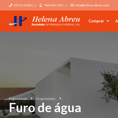
255 311 360 (...)
966 441 745 (...)
info@helena-abreu.com
Comprar
A
Página Inicial
Propriedades
Furo de água