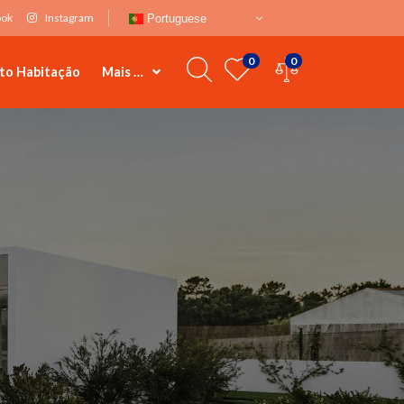
ook
Instagram
Portuguese
0
0
to Habitação
Mais …