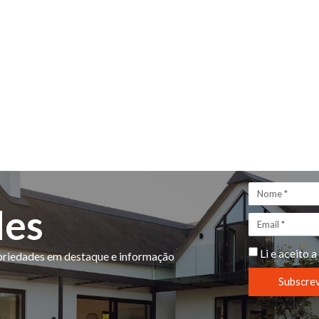
des
Li e aceito a
opriedades em destaque e informação
Subscre