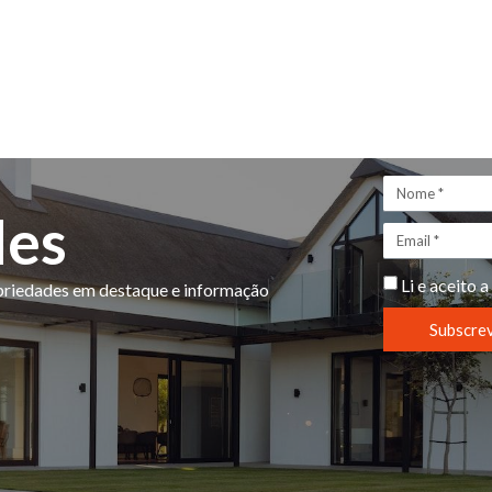
des
Li e aceito a
opriedades em destaque e informação
Subscre