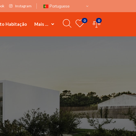
ook
Instagram
Portuguese
0
0
to Habitação
Mais …