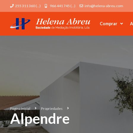
255 311 360 (...)
966 441 745 (...)
info@helena-abreu.com
Comprar
A
Página Inicial
Propriedades
Alpendre