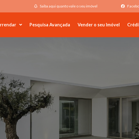
Saiba aqui quanto vale o seu imóvel
Faceb
rrendar
Pesquisa Avançada
Vender o seu Imóvel
Crédi